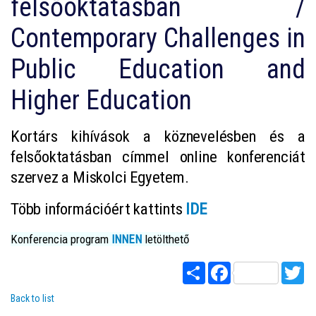
felsőoktatásban /
Contemporary Challenges in
Public Education and
Higher Education
Kortárs kihívások a köznevelésben és a
felsőoktatásban címmel online konferenciát
szervez a Miskolci Egyetem.
Több információért kattints
IDE
Konferencia
program
INNEN
letölthető
Share
Facebook
Twi
Back to list