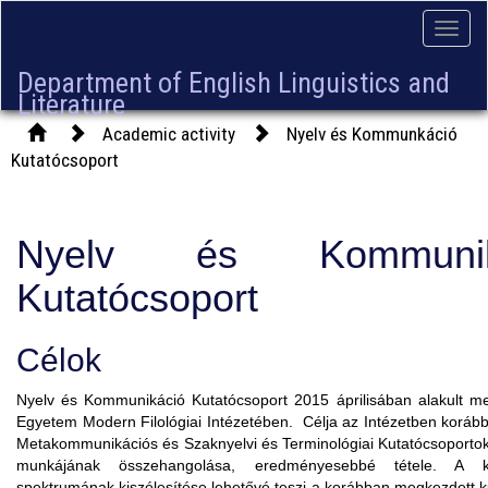
Toggle
naviga
Department of English Linguistics and
Literature
Academic activity
Nyelv és Kommunkáció
Kutatócsoport
Nyelv és Kommunik
Kutatócsoport
Célok
Nyelv és Kommunikáció Kutatócsoport 2015 áprilisában alakult me
Egyetem Modern Filológiai Intézetében. Célja az Intézetben koráb
Metakommunikációs és Szaknyelvi és Terminológiai Kutatócsoportok
munkájának összehangolása, eredményesebbé tétele. A k
spektrumának kiszélesítése lehetővé teszi a korábban megkezdett 