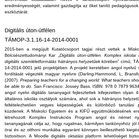
eredményességét, valamint gazdagítja az őket tanító pedagógusok
eszköztárát.
Digitális úton-útfélen
TÁMOP-3.1.16-14-2014-0001
2015-ben a megújult Kutatócsoport tagjai részt vettek a Misk
Bölcsészettudományi Kar „
Digitális úton-útfélen
. Komplex iskolai 
digitális szemléletformálás hátrányos helyzetűek körében
” című, T
14-2014-0001 jelű projektjében. A projekt keretében angol nyelvű
fordítását végezték magyar nyelvre (Darling-Hammond, L,
Bransf
(2007).
Preparing
teachers
for
a
changing
world
:
What
teachers
sho
be
able
to
do
. San Francisco:
Jossey
Bass
. ISBN: 978 0 7879 9634
angol nyelvi digitális tananyagot fejlesztettek kifejezetten olyan 4
általános iskolás osztályok számára, ahol sok a hátrányos helyzetű
feltételezhetően vegyes képességűek és különböző tanulási 
küzdenek. A Miskolci Egyetem és a KIFŰ együttműködésének e
létrehozott Komplex Instrukciós Program angol és német nyel
tananyagának célja az, hogy rugalmas, bármilyen tankönyvhöz jól t
órai és az otthoni munkába egyaránt könnyen beilleszthető kiegés
biztosítson. A
Moodle
digitális oktatási platform lehetőséget bizto