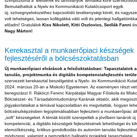
szimpóziuma a ‘Mesterek ès tanítványok’ tematika körè szerveződött
Bemutathattuk a Nyelv és Kommunikáció Kutatócsoport egyik
új, szövegnyelvészethez kapcsolódó tevékenységi körét, és nagysze
volt tehetsèges, lassan kollègákká váló volt és jelenlegi hallgatóinkka
előadni! Gratulálok
Kiss Nikolett, Kitti Oszlovics, Sedlák Fanni
é
Nagy Márton!
Kerekasztal a munkaerőpiaci készségek
fejlesztéséről a bölcsészoktatásban
Új munkaerőpiaci elvárások a felsőoktatásban: Tapasztalatok a
tanulás, projektmunka és digitális kompetenciafejlesztés terül
szervezett kerekasztal beszélgetést a Nyelv- és Kommunikáció Kuta
2024. március 20-án a Miskolci Egyetemen. Az eseményen részt vet
beregszászi II. Rákóczi Ferenc Kárpátaljai Magyar Főiskola és Misk
Bölcsészet- és Társadalomtudományi Karának oktatói, akik megoszt
jógyakorlataikat a témával kapcsolatban és megvitatták, hogyan lehe
bölcsészképzésben legoptimálisabban fejleszteni a munkaerőpiac ált
„soft” készségeket. A témák között szerepeltek a jövőbeni tanárok új
kompetenciái, a digitális készségek fejlesztésének lehetőségei és kih
elemzőkészség, kritikus gondolkodás és autonóm tanulás fejlesztés
módszerei, valamint a nemzetközi hallgatói projektek tapasztalatai.