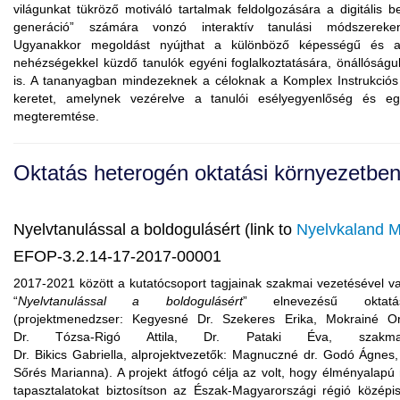
világunkat tükröző motiváló tartalmak feldolgozására a digitális b
generáció” számára vonzó interaktív tanulási módszereken
Ugyanakkor megoldást nyújthat a különböző képességű és ak
nehézségekkel küzdő tanulók egyéni foglalkoztatására, önállóságu
is. A tananyagban mindezeknek a céloknak a Komplex Instrukció
keretet, amelynek vezérelve a tanulói esélyegyenlőség és e
megteremtése.
Oktatás heterogén oktatási környezetbe
Nyelvtanulással a boldogulásért
(link
to
Nyelvkaland 
EFOP-3.2.14-17-2017-00001
2017-2021 között a kutatócsoport tagjainak szakmai vezetésével v
“
Nyelvtanulással a boldogulásért
” elnevezésű oktatá
(projektmenedzser:
Kegyesné
Dr. Szekeres Erika,
Mokrainé
Or
Dr.
Tózsa
-Rigó Attila, Dr. Pataki Éva, szakma
Dr.
Bikics
Gabriella,
alprojektvezetők
:
Magnuczné
dr. Godó Ágnes,
Sőrés Marianna). A projekt átfogó célja az volt, hogy élményalapú 
tapasztalatokat biztosítson az Észak-Magyarországi régió középis