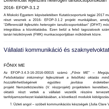
Differenciált fejlesztés heterogén tanulócsoportokban
2016- EFOP-3.1.2
A Miskolci Egyetem képviseletében Kutatócsoportunk tagjai 2017 má
részt vesznek a 2016- EFOP-3.1.2 projekt
munkájában
,
amel
“
Differenciált fejlesztés heterogén tanulócsoportokban
” (DFHT) mód
integrálása a közoktatásba. Ezen belül a felső
tagozatosok
szám
tanári kézikönyvek (FMK) munkacsoportjában működnek közre.
Vállalati kommunikáció és szaknyelvokta
F
ŐNIX ME
Az EFOP-3.4.3-16-2016-00015 számú „
Főnix ME” – Megúju
Felsőoktatási intézményi fejlesztések a felsőfokú oktatás mi
hozzáférhetőségének együttes javítása érdekében
projekt
Nemzetköziesítés
(V. részprojekt) projektelem keretében
oktatói részt vettek a vállalati vezetők részére tervezet
tanfolyamszerkezet kialakításában, a következő modulok kidolgozás
Üzleti angol – szóbeli kommunikációs készségek (Julia
Clare
V