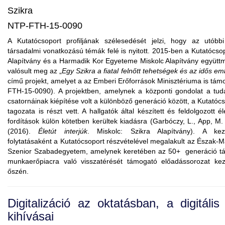
Szikra
NTP-FTH-15-0090
A Kutatócsoport profiljának szélesedését jelzi, hogy az utóbb
társadalmi vonatkozású témák felé is nyitott. 2015-ben a Kutatócsop
Alapítvány és a Harmadik Kor Egyeteme Miskolc Alapítvány együt
valósult meg az „
Egy Szikra a fiatal felnőtt tehetségek és az idős e
című projekt, amelyet
a az Emberi Erőforrások Minisztériuma is tám
FTH-15-0090). A projektben, amelynek a központi gondolat a tu
csatornáinak kiépítése volt a különböző generáció között, a Kutatócso
tagozata is részt vett. A hallgatók által készített és feldolgozott él
fordítások külön kötetben kerültek kiadásra (
Garbóczy
, L., App, M
(2016).
Életút interjúk
. Miskolc: Szikra Alapítvány). A ke
folytatásaként a Kutatócsoport részvételével megalakult az Észak-
Szenior Szabadegyetem, amelynek keretében az 50
+ generáció tá
munkaerőpiacra való visszatérését támogató előadássorozat ke
őszén.
Digitalizáció az oktatásban, a digitális
kihívásai