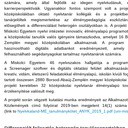
számára, amely által fejlődik az idegen nyelvtudásuk, 
karrierperspektíváik. Ugyanakkor fontos szempont volt a pro
középiskolákban oktató nyelvtanár kollégák és a projektbe
tanárjelöltek megismertetése az élménypedagógia eszköztár
elősegítheti a differenciálást heterogén osztályokban is. A projek
Miskolci Egyetem nyelvi intézetei innovatív, élményalapú programot
a középiskolai tanulók valós igényeire támaszkodva, amelyet 16 B
Zemplén megyei középiskolában alkalmaznak. A program 
hasznosítható digitális adatbankot eredményezett, amely
felhasználható segédanyagokat tartalmaz nyelvtanárok számára.
A Miskolci Egyetem 46 nyelvszakos hallgatója a progra
a
Screenager
szoftver és digitális oktatási felület alkalmazásá
kreatív, vidám, életszerű feladatokkal élményalapú, iskolán kívüli fo
tartott összesen 2880 Borsod-Abaúj-Zemplén megyei középiskolai 
projekt keretében 32 középiskolai nyelvtanár élményalapú to
érzékenyítése valósult meg.
A projekt során végzett kutatási munka eredményeit az Alkalmazot
Közlemények című folyóirat 2019-ben megjelent 14(1) száma 
(link
to
Nyelvkaland-ME_tanulmánykötet_ANYK_2019_1.pdf (uni-mis