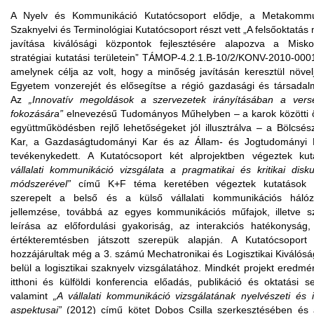
A Nyelv és Kommunikáció Kutatócsoport elődje, a Metakommu
Szaknyelvi és Terminológiai Kutatócsoport részt vett „A felsőoktatá
javítása kiválósági központok fejlesztésére alapozva a Misk
stratégiai kutatási területein” TÁMOP-4.2.1.B-10/2/KONV-2010-000
amelynek célja az volt, hogy a minőség javításán keresztül növel
Egyetem
vonzerejét
és elősegítse a régió gazdasági és társadalmi
Az
„Innovatív megoldások a szervezetek irányításában a ver
fokozására”
elnevezésű Tudományos Műhelyben – a karok közötti 
együttműködésben rejlő lehetőségeket jól illusztrálva – a Bölcsé
Kar, a Gazdaságtudományi Kar és az Állam- és Jogtudományi 
tevékenykedett. A Kutatócsoport két alprojektben végeztek ku
vállalati kommunikáció vizsgálata a pragmatikai és kritikai disk
módszerével”
című K+F téma keretében végeztek kutatások cé
szerepelt a belső és a külső vállalati kommunikációs hálóz
jellemzése, továbbá az egyes kommunikációs műfajok, illetve s
leírása az előfordulási gyakoriság, az interakciós hatékonyság,
értékteremtésben játszott szerepük alapján. A Kutatócsoport
hozzájárultak még a 3. számú Mechatronikai és Logisztikai Kiválós
belül a logisztikai szaknyelv vizsgálatához. Mindkét projekt eredm
itthoni és külföldi konferencia előadás, publikáció és oktatási se
valamint
„A vállalati kommunikáció vizsgálatának nyelvészeti és in
aspektusai”
(2012) című kötet Dobos Csilla szerkesztésében és