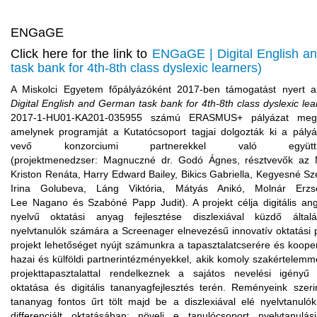
ENGaGE
Click here for the link to
ENGaGE | Digital English 
task bank for 4th-8th class dyslexic learners)
A Miskolci Egyetem főpályázóként 2017-ben támogatást nyert 
Digital English and
German
task
bank
for
4th-8th
class
dyslexic
lea
2017-1-HU01-KA201-035955 számú ERASMUS+ pályázat megva
amelynek programját a Kutatócsoport tagjai dolgozták ki a pályá
vevő konzorciumi partnerekkel való együttm
(projektmenedzser:
Magnuczné
dr. Godó Ágnes, résztvevők az 
Kriston Renáta, Harry Edward
Bailey
,
Bikics
Gabriella,
Kegyesné
Sze
Irina
Golubeva
, Láng Viktória, Mátyás Anikó, Molnár Erzs
Lee
Nagano
és Szabóné Papp Judit). A projekt célja digitális an
nyelvű oktatási anyag fejlesztése diszlexiával küzdő által
nyelvtanulók számára a
Screenager
elnevezésű innovatív oktatási 
projekt lehetőséget nyújt számunkra a tapasztalatcserére és koope
hazai és külföldi partnerintézményekkel, akik komoly szakértelemm
projekttapasztalattal rendelkeznek a sajátos nevelési igényű 
oktatása és digitális tananyagfejlesztés terén. Reményeink szeri
tananyag fontos űrt tölt majd be a diszlexiával elé nyelvtanulók
differenciált oktatásában: növeli e tanulócsoport nyelvtanulá