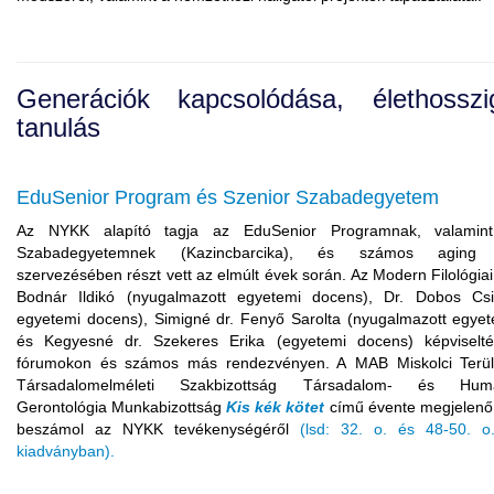
Generációk kapcsolódása, élethosszi
tanulás
EduSenior Program és Szenior Szabadegyetem
Az NYKK alapító tagja az
EduSenior
Programnak, valamin
Szabadegyetemnek (Kazincbarcika), és számos
aging
k
szervezésében részt vett az elmúlt évek során. Az Modern Filológiai 
Bodnár Ildikó (nyugalmazott egyetemi docens), Dr. Dobos Csilla
egyetemi docens),
Simigné
dr. Fenyő Sarolta (nyugalmazott egyet
és
Kegyesné
dr. Szekeres Erika (egyetemi docens) képviselt
fórumokon és számos más rendezvényen. A
MAB
Miskolci Terül
Társadalomelméleti Szakbizottság Társadalom- és Humá
Gerontológia Munkabizottság
Kis kék kötet
című évente megjelenő 
beszámol az NYKK tevékenységéről
(lsd: 32. o. és 48-50. 
kiadványban).