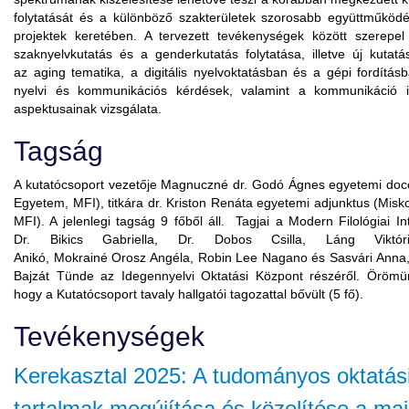
folytatását és a különböző szakterületek szorosabb együttműködé
projektek keretében. A tervezett tevékenységek között szerepel a
szaknyelvkutatás és a genderkutatás folytatása, illetve új kutatás
az
aging
tematika, a digitális nyelvoktatásban és a gépi fordítás
nyelvi és kommunikációs kérdések, valamint a kommunikáció int
aspektusainak vizsgálata.
Tagság
A kutatócsoport vezetője
Magnuczné
dr. Godó Ágnes egyetemi doce
Egyetem, MFI), titkára dr. Kriston Renáta egyetemi adjunktus (Misk
MFI). A jelenlegi tagság 9 főből áll. Tagjai a Modern Filológiai Int
Dr.
Bikics
Gabriella, Dr. Dobos Csilla, Láng Viktór
Anikó,
Mokrainé
Orosz Angéla, Robin Lee
Nagano
és Sasvári Anna,
Bajzát Tünde az Idegennyelvi Oktatási Központ részéről. Örömün
hogy a Kutatócsoport tavaly hallgatói tagozattal bővült (5 fő).
Tevékenységek
Kerekasztal
2025
: A tudományos oktatás
tartalmak megújítása és közelítése a mai