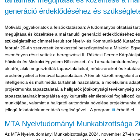
generáció érdeklődéséhez és szükséglet
Motiváló jógyakorlatok a felsőoktatásban: A tudományos oktatási tar
megújítása és közelítése a mai tanulói generáció érdeklődéséhez és
szükségleteihez címmel került sor Nyelv- és Kommunikáció Kutatócs
február 20-án szervezett kerekasztal beszélgetésére a Miskolci Egy
eseményen részt vettek a beregszászi II. Rákóczi Ferenc Kárpátalja
Főiskola és Miskolci Egyetem Bölcsészet- és Társadalomtudományi
oktatói, akik megosztották tapasztalataikat, módszereiket és kutatási
eredményeiket a témával kapcsolatban. A témák között megjelent a
intelligencia és multimédia tartalmak használata, a molekuláris adapt
projektmunka tapasztalatai, a hallgatók jótékonysági tevékenység so
tapasztalatainak integrálása egy kulturális elméletekkel foglalkozó k
munkájába, valamint a hallgatói autonómia növelése projektmunka és
jellegű feladatdokumentáció segítségével. A program
itt
érhető el.
MTA Nyelvtudományi Munkabizottsága 2
Az MTA Nyelvtudományi Munkabizottsága 2024. november 27-én m