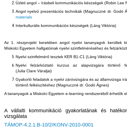
Üzleti angol – írásbeli kommunikációs készségek (Robin Lee
Angol nyelvű prezentációs technikák (
Magnuczné
dr. Godó 
materials
Interkulturális kommunikációs készségek (Láng Viktória)
Az 1. részprojekt keretében angol nyelvi tananyagok kerültek k
Miskolci Egyetem hallgatóinak nyelvi szintfelméréséhez és felzárkóz
Nyelvi szintfelmérő tesztek KER B1-C1 (Láng Viktória)
Nyelvi felzárkóztató kurzus az alapvizsgára történő fe
(Julia
Clare
Váraljai)
Gyakorló feladatok a nyelvi záróvizsgára és az államvizsga írá
történő felkészítéshez (
Magnuczné
dr. Godó Ágnes)
A tananyagok a Miskolci Egyetem e-
learning
rendszeréből érhetők e
A vállalti kommunikáció gyakorlatának és hatéko
vizsgálata
TÁMOP-4.2.1.B-10/2/KONV-2010-0001