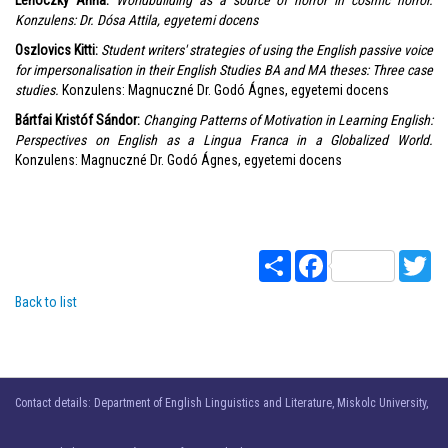
Lehoczky Anna:
Worldbuilding as a source of horror in cosmic horror.
Konzulens: Dr. Dósa Attila, egyetemi docens
Oszlovics Kitti:
Student writers' strategies of using the English passive voice
for impersonalisation in their English Studies BA and MA theses: Three case
studies.
Konzulens: Magnuczné Dr. Godó Ágnes, egyetemi docens
Bártfai Kristóf Sándor:
Changing Patterns of Motivation in Learning English:
Perspectives on English as a Lingua Franca in a Globalized World.
Konzulens: Magnuczné Dr. Godó Ágnes, egyetemi docens
Share
Facebook
Twi
Back to list
Contact details: Department of English Linguistics and Literature, Miskolc University,