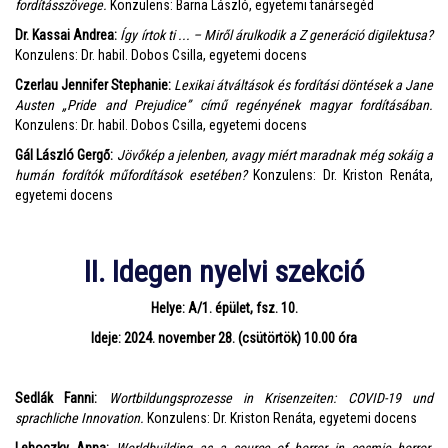
fordításszövege.
Konzulens: Barna László, egyetemi tanársegéd
Dr. Kassai Andrea:
Így írtok ti ... – Miről árulkodik a Z generáció digilektusa?
Konzulens: Dr. habil. Dobos Csilla, egyetemi docens
Czerlau Jennifer Stephanie:
Lexikai átváltások és fordítási döntések a Jane
Austen „Pride and Prejudice” című regényének magyar fordításában.
Konzulens: Dr. habil. Dobos Csilla, egyetemi docens
Gál László Gergő:
Jövőkép a jelenben, avagy miért maradnak még sokáig a
humán fordítók műfordítások esetében?
Konzulens: Dr. Kriston Renáta,
egyetemi docens
II. Idegen nyelvi szekció
Helye: A/1. épület, fsz. 10.
Ideje: 2024. november 28. (csütörtök) 10.00 óra
Sedlák Fanni:
Wortbildungsprozesse in Krisenzeiten: COVID-19 und
sprachliche Innovation.
Konzulens: Dr. Kriston Renáta, egyetemi docens