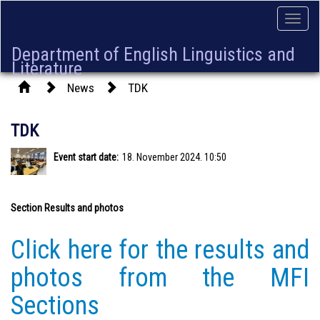
Toggle
naviga
Department of English Linguistics and
Literature
News
TDK
TDK
Event start date:
18. November 2024. 10:50
Section Results and photos
Click here for the results and
photos from the MFI
Sections