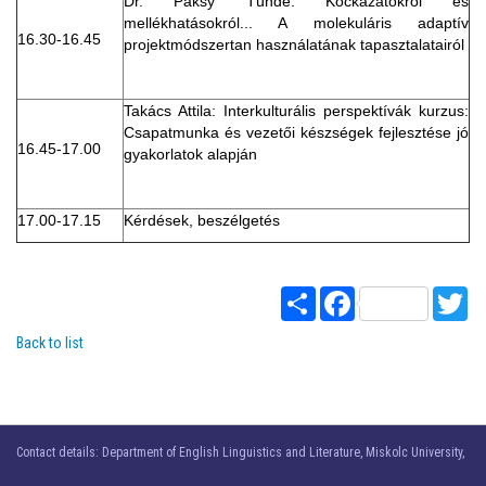
Dr. Paksy Tünde: Kockázatokról és
mellékhatásokról... A molekuláris adaptív
16.30-16.45
projektmódszertan használatának tapasztalatairól
Takács Attila: Interkulturális perspektívák kurzus:
Csapatmunka és vezetői készségek fejlesztése jó
16.45-17.00
gyakorlatok alapján
17.00-17.15
Kérdések, beszélgetés
Share
Facebook
Twi
Back to list
Contact details: Department of English Linguistics and Literature, Miskolc University,