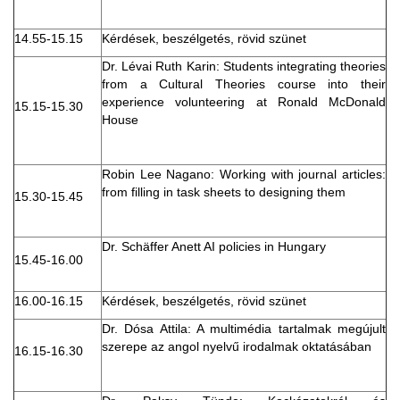
14.55-15.15
Kérdések, beszélgetés, rövid szünet
Dr. Lévai Ruth Karin: Students integrating theories
from a Cultural Theories course into their
experience volunteering at Ronald McDonald
15.15-15.30
House
Robin Lee Nagano: Working with journal articles:
from filling in task sheets to designing them
15.30-15.45
Dr. Schäffer Anett AI policies in Hungary
15.45-16.00
16.00-16.15
Kérdések, beszélgetés, rövid szünet
Dr. Dósa Attila: A multimédia tartalmak megújult
szerepe az angol nyelvű irodalmak oktatásában
16.15-16.30