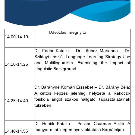
Üdvözlés, megnyitó
14.00-14.10
Dr. Fodor Katalin – Dr. Lőrincz Marianna – Dr.
Szilágyi László: Language Learning Strategy Use
and Multilingualism: Examining the Impact of
14.10-14.25
Linguistic Background.
Dr. Bárányné Komári Erzsébet – Dr. Bárány Béla:
A kettős képzés jelenlegi helyzete a Rákóczi-
főiskola angol szakos hallgatói tapasztalatainak
14.25-14.40
tükrében
Dr. Hnatik Katalin – Puskás Csurman Anikó: A
magyar mint idegen nyelv oktatása Kárpátalján
14.40-14.55