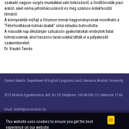
szakadó nagyon sürgős munkákkal való birkózásról, a fordítóirodák piaci
áráról, siket-néma jeltolmácsolásról és még számos érdekfeszítő
témáról.
A könnyedebb műfajt a fórumon immár hagyományosnak mondható a
“Félrefordítások-tolmácsbakik” című előadás biztosította.
A második nap délutánján szituációs gyakorlatokat rendeztek fiatal
tolmácsoknak, ahol hasznos tanácsokkal látták el a pályakezdő
szakembereket.
Dr. Vraukó Tamás
Contact details: Department of English Linguistics and Literature, Miskolc University,
3515 Miskolc-Egyetemváros, A/6. fsz 20 Telephone: +36-46-565-111 extension 17-66.
Email: bolmfi@uni-miskolc.hu
This website uses cookies to ensure you get the best
experience on our website.