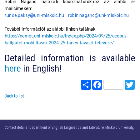
Robin Nagano hálózati koordinátorokhoz az alábbi e-
mailcímeken:
tunde.paksy@uni-miskolc.hu
robin.nagano@uni-miskolc.hu
További információt az alábbi linken találnak:
https://nemet.uni-miskolc.hu/index.php/2024/09/25/ceepus-
hallgatoi-mobilitasok-2024-25-tanev-tavaszi-felevere/
Detailed information is available
here
in English!
Share
Facebook
Twi
Back to list
Contact details: Department of English Linguistics and Literature, Miskolc University,