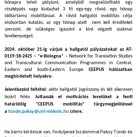
hónapra lehet pályázni, amelyből megvalósítható egy
részképzés vagy kiutazhat 3 fő egy-egy rövid, egy hónap
időtartamú mobilitással. A rövid hallgatói mobilitás célja
elsősorban kutatás, az egy hónap alatt nem kell krediteket
szerezni, de szükséges igazolni a kint végzett szakmai
tevékenységet.
2024. október 21-ig várjuk a hallgatói pályázatokat az AT-
0119-18-2425 – *e-Bologna*
– Network for Translation Studies
and Transcultural Communication Programmes in Central,
Eastern and South-Eastern Europe
CEEPUS hálózatban
meghirdetett helyekre
.
Jelentkezési feltétel:
aktív hallgatói jogviszony és két sikeresen
lezárt félév.
Juttassák el motivációs levelüket a fenti
határidőig "CEEPUS mobilitás" tárgymegjelöléssel
a
tunde.paksy@uni-miskolc.hu
címre.
Ha bármi kérdésük van, forduljanak bizalommal Paksy Tünde és